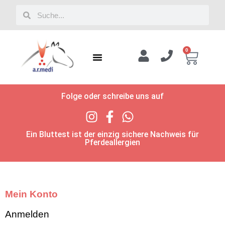
0
Folge oder schreibe uns auf
Ein Bluttest ist der einzig sichere Nachweis für
Pferdeallergien
Mein Konto
Anmelden